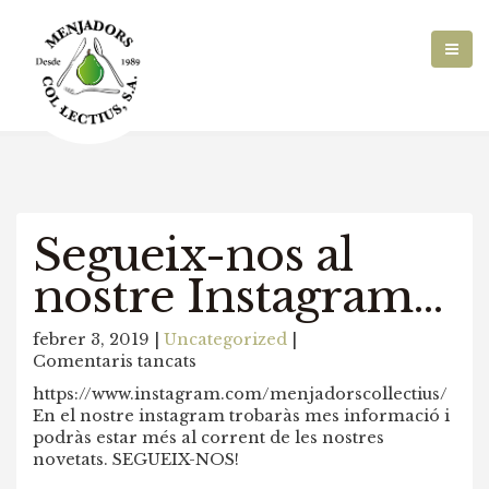
Segueix-nos al
nostre Instagram…
febrer 3, 2019 |
Uncategorized
|
a
Comentaris tancats
Segueix-
https://www.instagram.com/menjadorscollectius/
nos
En el nostre instagram trobaràs mes informació i
al
podràs estar més al corrent de les nostres
nostre
novetats. SEGUEIX-NOS!
Instagram…