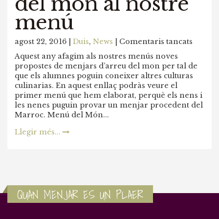
del món al nostre
menú
a
agost 22, 2016 |
Duis
,
News
|
Comentaris tancats
Afegi
Aquest any afagim als nostres menús noves
la
propostes de menjars d’arreu del mon per tal de
Cuina
que els alumnes poguin coneixer altres culturas
del
culinarias. En aquest enllaç podràs veure el
món
primer menú que hem elaborat, perquè els nens i
al
les nenes puguin provar un menjar procedent del
nostre
Marroc. Menú del Món...
menú
Llegir més...
QUAN MENJAR ES UN PLAER