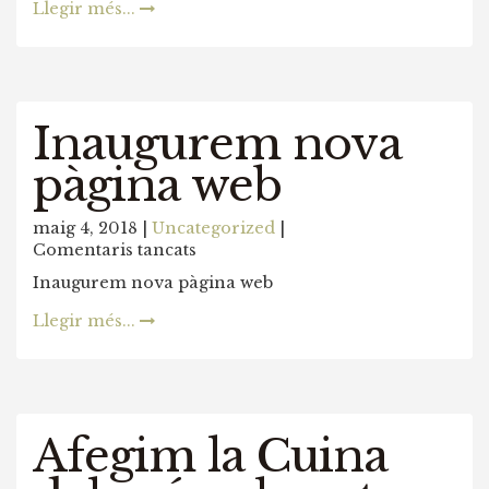
Llegir més...
Inaugurem nova
pàgina web
maig 4, 2018 |
Uncategorized
|
a
Comentaris tancats
Inaugurem
Inaugurem nova pàgina web
nova
pàgina
Llegir més...
web
Afegim la Cuina