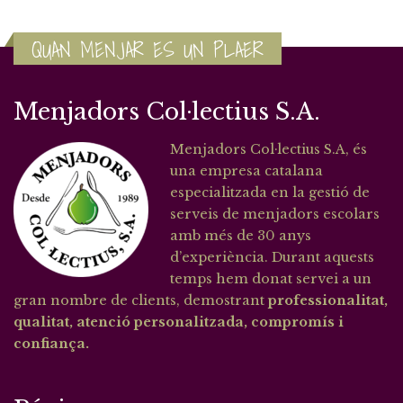
QUAN MENJAR ES UN PLAER
Menjadors Col·lectius S.A.
Menjadors Col·lectius S.A, és
una empresa catalana
especialitzada en la gestió de
serveis de menjadors escolars
amb més de 30 anys
d’experiència. Durant aquests
temps hem donat servei a un
gran nombre de clients, demostrant
professionalitat,
qualitat, atenció personalitzada, compromís i
confiança.