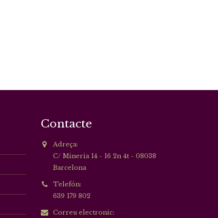
Contacte
Adreça:
C/ Mineria 14 - 16 2n 4t - 08038
Barcelona
Telefón:
639 179 802
Correu electronic: