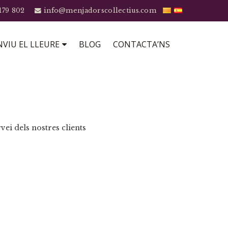
179 802
info@menjadorscollectius.com
VIU EL LLEURE
BLOG
CONTACTA’NS
vei dels nostres clients