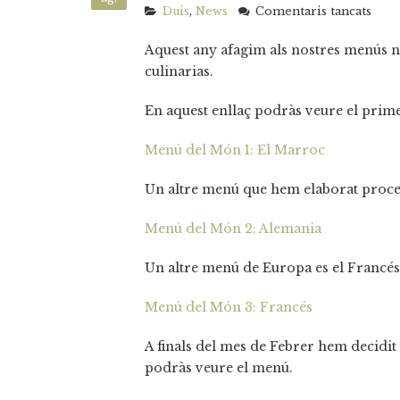
a
Duis
,
News
Comentaris tancats
Afe
Aquest any afagim als nostres menús n
la
Cuin
culinarias.
del
món
En aquest enllaç podràs veure el pr
al
nost
Menú del Món 1: El Marroc
men
Un altre menú que hem elaborat proce
Menú del Món 2: Alemania
Un altre menú de Europa es el Francé
Menú del Món 3: Francés
A finals del mes de Febrer hem decidit
podràs veure el menú.