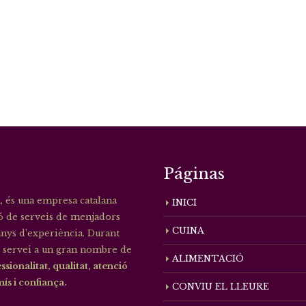
Páginas
, és una empresa catalana
INICI
ió de serveis de menjadors
CUINA
nys d’experiència. Durant
 servei a un gran nombre de
ALIMENTACIÓ
ssionalitat, qualitat, atenció
s i confiança.
CONVIU EL LLEURE