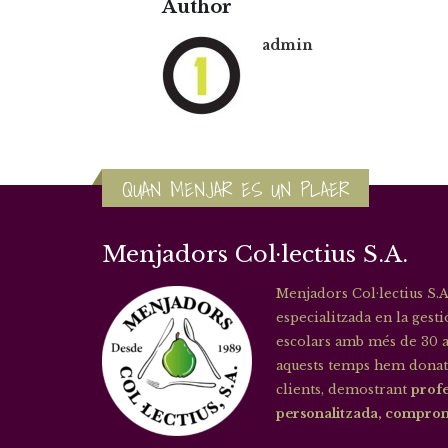
Author
admin
QUAN MENJAR ES UN PLAER
Menjadors Col·lectius S.A.
Menjadors Col·lectius S.A
especialitzada en la gest
escolars amb més de 30 a
aquests temps hem donat
clients, demostrant
profe
personalitzada, compromí