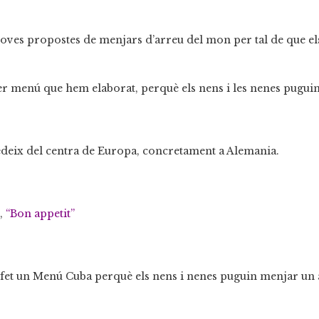
gim
oves propostes de menjars d’arreu del mon per tal de que el
a
imer menú que hem
elaborat
, perquè els nens i les nenes pug
re
ú
deix del centra de Europa, concretament a Alemania.
s,
“Bon appetit”
 fet un Menú Cuba perquè els nens i nenes puguin menjar un à