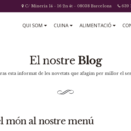
C/ Mineria 14 - 16 2n 4t - 08038 Barcelona
639 
QUI SOM
CUINA
ALIMENTACIÓ
CON
El nostre
Blog
ras esta informat de les novetats que afagim per millor el ser
el món al nostre menú